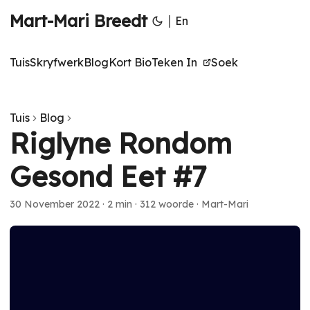
Mart-Mari Breedt
|
En
Tuis
Skryfwerk
Blog
Kort Bio
Teken In
Soek
Tuis
Blog
Riglyne Rondom
Gesond Eet #7
30 November 2022
·
2 min
·
312 woorde
·
Mart-Mari