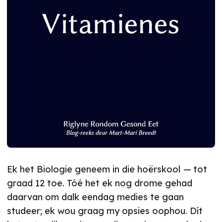
Ek het Biologie geneem in die hoërskool
—
tot
graad 12 toe. Tóé het ek nog drome gehad
daarvan om dalk eendag medies te gaan
studeer; ek wou graag my opsies oophou. Dít