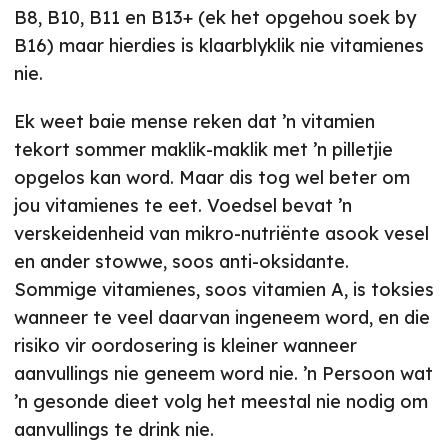
B8, B10, B11 en B13+ (ek het opgehou soek by
B16) maar hierdies is klaarblyklik nie vitamienes
nie.
Ek weet baie mense reken dat ’n vitamien
tekort sommer maklik-maklik met ’n pilletjie
opgelos kan word. Maar dis tog wel beter om
jou vitamienes te eet. Voedsel bevat ’n
verskeidenheid van mikro-nutriënte asook vesel
en ander stowwe, soos anti-oksidante.
Sommige vitamienes, soos vitamien A, is toksies
wanneer te veel daarvan ingeneem word, en die
risiko vir oordosering is kleiner wanneer
aanvullings nie geneem word nie. ’n Persoon wat
’n gesonde dieet volg het meestal nie nodig om
aanvullings te drink nie.