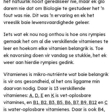
het natuurlik nooit gerealiseer nie, maar ek glo
darem nie dat om Biologie te gestudeer het ’n
fout was nie. Dit was ’n ervaring en ek het
vreeslik baie lewensvaardighede geleer.
Iets wat ek nou nog onthou is hoe ons rympies
gemaak het om al die verskillende vitamienes te
leer en hoekom elke vitamien belangrik is. Toe
ek navorsing doen vir vandag se stukkie, het ek
weer aan hierdie rympies gedink.
Vitamienes is mikro-nutriënte wat baie belangrik
is vir ons gesondheid, al het ons liggame min
daarvan nodig. Daar is 13 verskillende
vitamienes:
A
,
D
,
E
en
K
is vet-oplosbare
vitamines, en
B1, B2, B3, B5, B6, B7, B9, B12
en
C
is water-oplosbare vitamienes. Daar is ook B4,