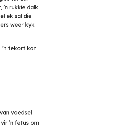
 ’n rukkie dalk
l ek sal die
eers weer kyk
 ’n tekort kan
 van voedsel
vir ’n fetus om