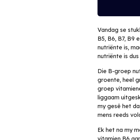
Vandag se stukk
B5, B6, B7, B9 
nutriënte is, m
nutriënte is dus
Die B-groep nut
groente, heel gr
groep vitamiene
liggaam uitgesk
my gesê het dat
mens reeds vold
Ek het na my m
vitamien B6 aanv