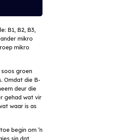
e: B1, B2, B3,
t ander mikro
groep mikro
— soos groen
is. Omdat die B-
nneem deur die
er gehad wat vir
wat waar is as
toe begin om ’n
gies sin dat