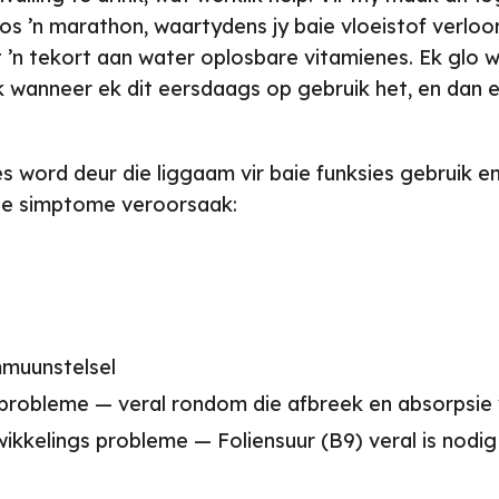
os ’n marathon, waartydens jy baie vloeistof verloor,
’n tekort aan water oplosbare vitamienes. Ek glo we
k wanneer ek dit eersdaags op gebruik het, en dan 
s word deur die liggaam vir baie funksies gebruik en
de simptome veroorsaak:
muunstelsel
probleme — veral rondom die afbreek en absorpsie
ikkelings probleme — Foliensuur (B9) veral is nodig 