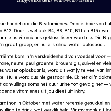
ie handel oor die B-vitamienes. Daar is baie van hull
en B12. Daar is wel ook B4, B8, B10, B11 en B13+ wa
aar nie as vitamienes geklassifiseer word nie. Die B-
 ’n groot groep, en hulle is almal water oplosbaar.
riënte kom in ’n verskeidenheid van voedsel voor 
ane, neute, peul groente, brouers gis, suiwel en vle
s water oplosbaar is, word dit wat jy te veel van i
ei. Hulle word dus nie gestoor nie. Ek het al ’n dokt
 aanvullings soms net duur urine tot gevolg het — 
oende vitamienes uit jou dieet uit inkry.
arathon in Oktober met water retensie gesukkel en 
ulling te drink, wat werklik help. Vir my maak dit lo