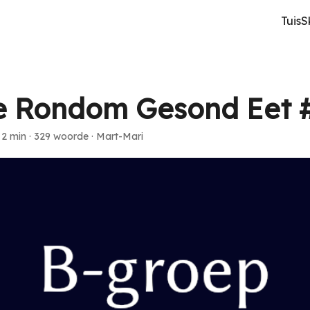
Tuis
S
e Rondom Gesond Eet 
·
2 min
·
329 woorde
·
Mart-Mari