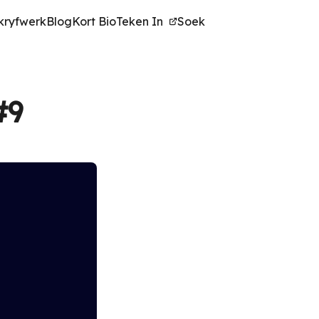
kryfwerk
Blog
Kort Bio
Teken In
Soek
#9