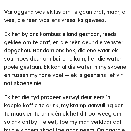
Vanoggend was ek lus om te gaan draf, maar, o
wee, die reën was iets vreesliks gewees.
Ek het by ons kombuis eiland gestaan, reeds
geklee om te draf, en die reën deur die venster
dopgehou. Rondom ons hek, die ene waar ek
sou moes deur om buite te kom, het die water
poele gestaan. Ek kon al die water in my skoene
en tussen my tone voel — ek is geensins lief vir
nat skoene nie.
Ek het die tyd probeer verwyl deur eers ’n
koppie koffie te drink, my kramp aanvulling aan
te maak en te drink én ek het dit oorweeg om
solank ontbyt te eet, toe my man verklaar dat
hy die kinders skool toe gaan neem. Op daardie