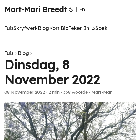
Mart-Mari Breedt
|
En
Tuis
Skryfwerk
Blog
Kort Bio
Teken In
Soek
Tuis
Blog
Dinsdag, 8
November 2022
08 November 2022
·
2 min
·
358 woorde
·
Mart-Mari