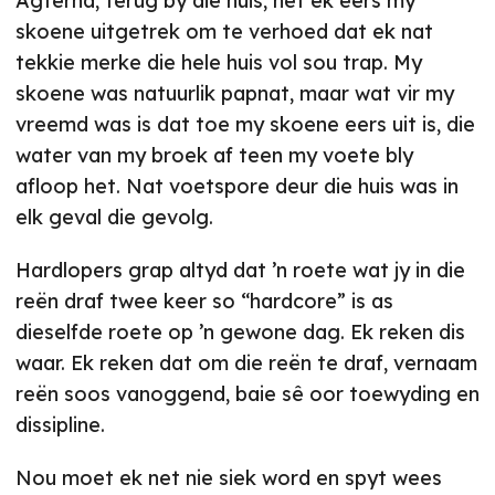
Agterna, terug by die huis, het ek eers my
skoene uitgetrek om te verhoed dat ek nat
tekkie merke die hele huis vol sou trap. My
skoene was natuurlik papnat, maar wat vir my
vreemd was is dat toe my skoene eers uit is, die
water van my broek af teen my voete bly
afloop het. Nat voetspore deur die huis was in
elk geval die gevolg.
Hardlopers grap altyd dat ’n roete wat jy in die
reën draf twee keer so “hardcore” is as
dieselfde roete op ’n gewone dag. Ek reken dis
waar. Ek reken dat om die reën te draf, vernaam
reën soos vanoggend, baie sê oor toewyding en
dissipline.
Nou moet ek net nie siek word en spyt wees