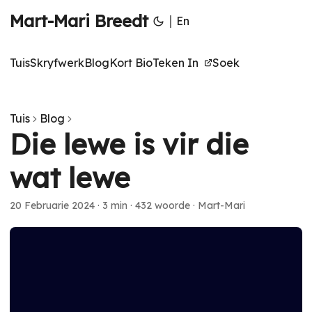
Mart-Mari Breedt
|
En
Tuis
Skryfwerk
Blog
Kort Bio
Teken In
Soek
Tuis
Blog
Die lewe is vir die
wat lewe
20 Februarie 2024
·
3 min
·
432 woorde
·
Mart-Mari