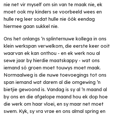
nie net vir myself om sin van te maak nie, ek
moet ook my kinders se voorbeeld wees en
hulle reg leer sodat hulle nie óók eendag
hiermee gaan sukkel nie.
Ons het onlangs ’n splinternuwe kollega in ons
klein werkspan verwelkom, die eerste keer ooit
waarvan ek kan onthou - en ek werk nou al
sewe jaar by hierdie maatskappy - wat ons
iemand só groen moet touwys moet maak.
Normaalweg is die nuwe toevoegings tot ons
span iemand wat darem al die omgewing ’n
bietjie gewoond is. Vandag is sy al ’n maand al
by ons en die afgelope maand hou ek dop hoe
die werk om haar vloei, en sy maar net moet
swem. Kyk, sy vra vrae en ons almal spring en