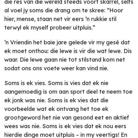
die res van die wêreld steeds voort skarrel, selfs
al voel jy soms die drang om te skree: “Hoor
hier, mense, staan net vir eers ’n rukkie stil
terwyl ek myself probeer uitpluis.”
’n Vriendin het baie jare gelede vir my gesê dat
ek moet onthou: die lewe is vir die wat lewe. Dis
waar. Die lewe gaan nie tot stilstand kom net
sodat ons ons voete weer kan vind nie.
Soms is ek vies. Soms is vies dat ek nie
aangemoedig is om aan sport deel te neem toe
ek jonk was nie. Soms is ek vies dat die
voorbeelde wat ek ontvang het toe ek
grootgeword het nie van gesond eet en aktief
wees was nie. Soms is ek vies dat ek nou eers
hierdie dinge moet uitpluis – in my veertigs! En