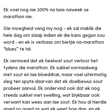
Ek voel nog nie 100% na laas naweek se
marathon nie.
Die moegheid vang my nog – ek sal maklik die
hele dag om slaap indien ek die kans gegun sou
word - en ek is verbaas om bietjie na-marathon
“blues” te hê.
Ek vermoed dat ek heelwat sout verloor het
tydens die marathon. Ek sukkel normaalweg
met sout en lae bloeddruk, maar voel uitermatig
sleg ten spyte daarvan dat ek doelbewus sout
probeer aanvul. Ek ondervind ook dat ek nog
steeds sukkel met swelling, wat blykbaar ook
verwant kan wees aan lae sout. Ek hou al hierdie
goed so goed as wat ek weet hoe dop, en ek