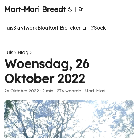
Mart-Mari Breedt
|
En
Tuis
Skryfwerk
Blog
Kort Bio
Teken In
Soek
Tuis
Blog
Woensdag, 26
Oktober 2022
26 Oktober 2022
·
2 min
·
276 woorde
·
Mart-Mari