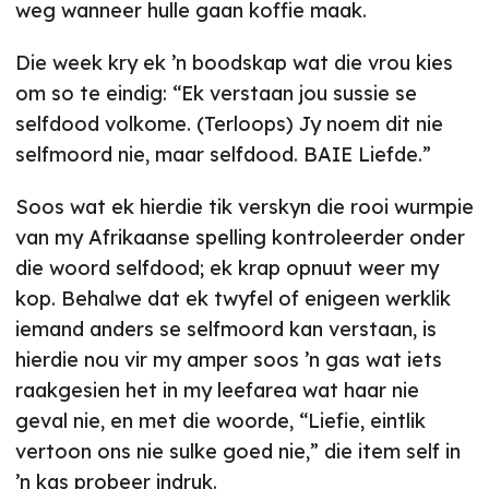
weg wanneer hulle gaan koffie maak.
Die week kry ek ’n boodskap wat die vrou kies
om so te eindig: “Ek verstaan jou sussie se
selfdood volkome. (Terloops) Jy noem dit nie
selfmoord nie, maar selfdood. BAIE Liefde.”
Soos wat ek hierdie tik verskyn die rooi wurmpie
van my Afrikaanse spelling kontroleerder onder
die woord selfdood; ek krap opnuut weer my
kop. Behalwe dat ek twyfel of enigeen werklik
iemand anders se selfmoord kan verstaan, is
hierdie nou vir my amper soos ’n gas wat iets
raakgesien het in my leefarea wat haar nie
geval nie, en met die woorde, “Liefie, eintlik
vertoon ons nie sulke goed nie,” die item self in
’n kas probeer indruk.