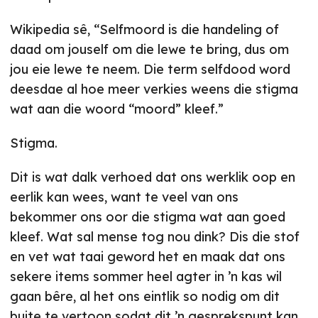
Wikipedia sê, “Selfmoord is die handeling of
daad om jouself om die lewe te bring, dus om
jou eie lewe te neem. Die term selfdood word
deesdae al hoe meer verkies weens die stigma
wat aan die woord “moord” kleef.”
Stigma.
Dit is wat dalk verhoed dat ons werklik oop en
eerlik kan wees, want te veel van ons
bekommer ons oor die stigma wat aan goed
kleef. Wat sal mense tog nou dink? Dis die stof
en vet wat taai geword het en maak dat ons
sekere items sommer heel agter in ’n kas wil
gaan bêre, al het ons eintlik so nodig om dit
buite te vertoon sodat dit ’n gesprekspunt kan