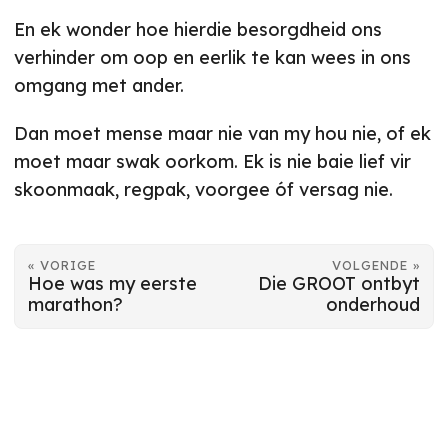
En ek wonder hoe hierdie besorgdheid ons
verhinder om oop en eerlik te kan wees in ons
omgang met ander.
Dan moet mense maar nie van my hou nie, of ek
moet maar swak oorkom. Ek is nie baie lief vir
skoonmaak, regpak, voorgee óf versag nie.
« VORIGE
VOLGENDE »
Hoe was my eerste
Die GROOT ontbyt
marathon?
onderhoud
© 2026
Mart-Mari Breedt
·
Powered by
Hugo
&
PaperMod