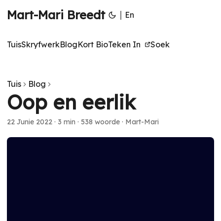
Mart-Mari Breedt
|
En
Tuis
Skryfwerk
Blog
Kort Bio
Teken In
Soek
Tuis
Blog
Oop en eerlik
22 Junie 2022
·
3 min
·
538 woorde
·
Mart-Mari